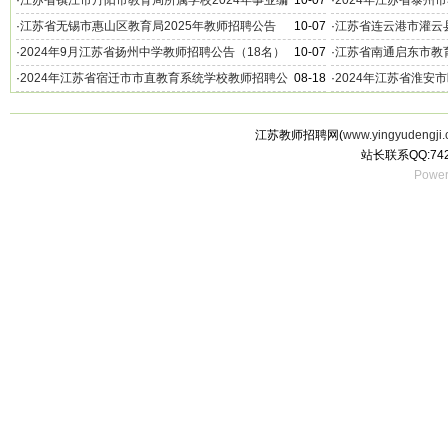
·
江苏省镇江市丹阳市教育局所属学校2024年事业编
10-07
·
2024年江苏省泰州
制教师招聘公告（10名）
（第二批）
·
江苏省无锡市惠山区教育局2025年教师招聘公告
10-07
·
江苏省连云港市灌云县
（100名）
告
·
2024年9月江苏省扬州中学教师招聘公告（18名）
10-07
·
江苏省南通启东市教育
聘公告（14名）
·
2024年江苏省宿迁市市直教育系统学校教师招聘公
08-18
·
2024年江苏省淮安
告（第三批）
聘公告（32名）
江苏教师招聘网(
www.yingyudengji.
站长联系QQ:742
Power