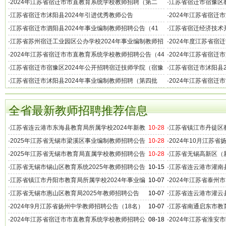
选聘教师公告
（13名）
·
2024年江苏省宿迁市市直教育系统学校教师招聘（第二
·
江苏省宿迁市宿豫区教
批）公告（84名）
（11名）
·
江苏省宿迁市沭阳县2024年引进优秀教师公告
·
2024年江苏省宿迁
告（40名）
·
江苏省宿迁市泗阳县2024年事业编制教师招聘公告（41
·
江苏省宿迁经济技术开
名）
（48名）
·
江苏省苏州宿迁工业园区公办学校2024年事业编制教师招
·
2024年度江苏省宿
聘简章（12名）
·
2024年江苏省宿迁市市直教育系统学校教师招聘公告（44
·
2024年江苏省宿迁
名）
校）教师招聘公告（2
·
江苏省宿迁市宿豫区2024年公开招聘宿迁技师学院（宿豫
·
江苏省宿迁市沭阳县2
中等专业学校）教师公告
次）公告（33名）
·
江苏省宿迁市沭阳县2024年事业编制教师招聘（第四批
·
2024年江苏省宿迁
次）公告（180名）
全省最新教师招聘推荐信息
·
江苏省连云港市东海县教育局所属学校2024年新教
10-28
·
江苏省镇江市丹徒区教
师招聘公告（96名）
聘公告（16名）
·
2025年江苏省无锡市梁溪区事业编制教师招聘公告
10-28
·
2024年10月江苏
（180名）
学教师招聘公告
·
2025年江苏省无锡市教育局直属学校教师招聘公告
10-28
·
江苏省无锡高新区（新
（200名）
招聘公告（31名）
·
江苏省无锡市锡山区教育系统2025年教师招聘公告
10-15
·
江苏省连云港市灌南县
（94名）
教师招聘公告（70名
·
江苏省镇江市丹阳市教育局所属学校2024年事业编
10-07
·
2024年江苏省泰州
制教师招聘公告（10名）
（第二批）
·
江苏省无锡市惠山区教育局2025年教师招聘公告
10-07
·
江苏省连云港市灌云县
（100名）
告
·
2024年9月江苏省扬州中学教师招聘公告（18名）
10-07
·
江苏省南通启东市教育
聘公告（14名）
·
2024年江苏省宿迁市市直教育系统学校教师招聘公
08-18
·
2024年江苏省淮安