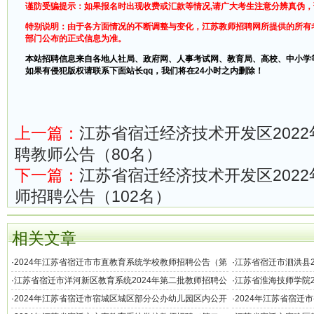
谨防受骗提示：如果报名时出现收费或汇款等情况,请广大考生注意分辨真伪
特别说明：由于各方面情况的不断调整与变化，江苏教师招聘网所提供的所有
部门公布的正式信息为准。
本站招聘信息来自各地人社局、政府网、人事考试网、教育局、高校、中小学
如果有侵犯版权请联系下面站长qq，我们将在24小时之内删除！
上一篇：
江苏省宿迁经济技术开发区202
聘教师公告（80名）
下一篇：
江苏省宿迁经济技术开发区202
师招聘公告（102名）
相关文章
·
2024年江苏省宿迁市市直教育系统学校教师招聘公告（第
·
江苏省宿迁市泗洪县2
三批）
批次）
·
江苏省宿迁市洋河新区教育系统2024年第二批教师招聘公
·
江苏省淮海技师学院2
告
·
2024年江苏省宿迁市宿城区城区部分公办幼儿园区内公开
·
2024年江苏省宿迁