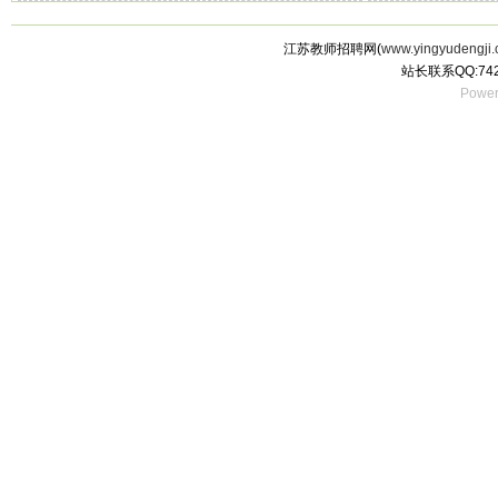
告（第三批）
聘公告（32名）
江苏教师招聘网(
www.yingyudengji.
站长联系QQ:742
Power