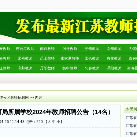
安教师
连云港教师
南通教师
宿迁教师
苏州教师
泰州教师
无锡
皋教师
常熟教师
昆山教师
张家港教师
太仓教师
兴化教师
泰兴
征教师
高邮教师
丹阳教师
扬中教师
句容教师
溧阳教师
滨海
连云区教师招聘网
>> 内容
本类
局所属学校2024年教师招聘公告（14名）
·
江苏省
4-26 11:14:48 点击：
220 【
大
中
小
】
师招聘
·
江苏省
年教师
·
江苏省