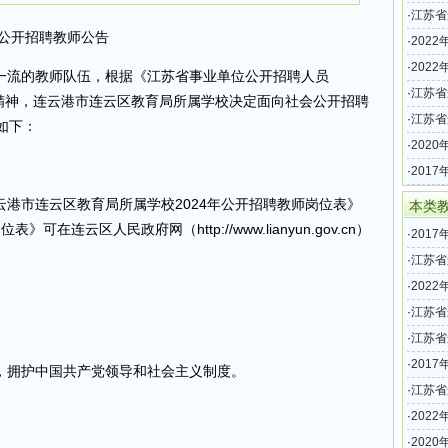
制教师
·
江苏省
年公开招聘教师公告
师招聘
·
202
（47名
·
202
一流的教师队伍，根据《江苏省事业单位公开招聘人员
（15名
·
江苏省
件精神，连云港市连云区教育局所属学校决定面向社会公开招聘
公告（
·
江苏省
如下：
制教师
·
202
（25名
·
201
（30名
港市连云区教育局所属学校2024年公开招聘教师岗位表》
本类
连云区人民政府网（http://www.lianyun.gov.cn）
·
201
（30名
·
江苏省
教师招
·
202
（15名
·
江苏省
制教师
·
江苏省
制教师
·
201
，拥护中国共产党领导和社会主义制度。
示
·
江苏省
师招聘
·
202
（47名
·
202