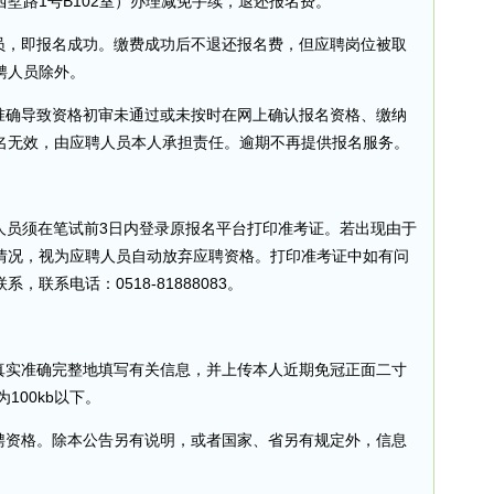
墅路1号B102室）办理减免手续，退还报名费。
人员，即报名成功。缴费成功后不退还报名费，但应聘岗位被取
聘人员除外。
不准确导致资格初审未通过或未按时在网上确认报名资格、缴纳
名无效，由应聘人员本人承担责任。逾期不再提供报名服务。
应聘人员须在笔试前3日内登录原报名平台打印准考证。若出现由于
情况，视为应聘人员自动放弃应聘资格。打印准考证中如有问
联系电话：0518-81888083。
，真实准确完整地填写有关信息，并上传本人近期免冠正面二寸
为100kb以下。
应聘资格。除本公告另有说明，或者国家、省另有规定外，信息