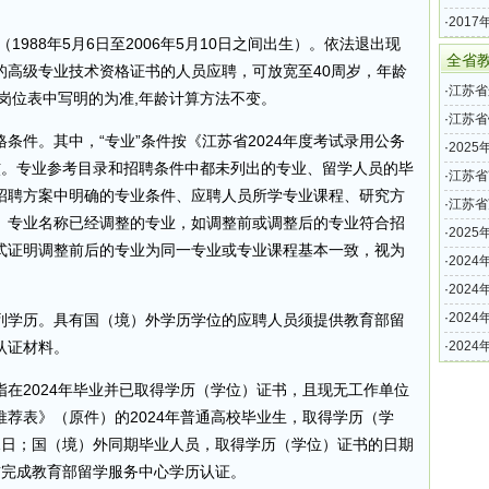
（25名
·
201
1988年5月6日至2006年5月10日之间出生）。依法退出现
公示
全省
的高级专业技术资格证书的人员应聘，可放宽至40周岁，年龄
·
江苏省
岗位表中写明的为准,年龄计算方法不变。
教师招
·
江苏省
条件。其中，“专业”条件按《江苏省2024年度考试录用公务
招聘公
·
202
核。专业参考目录和招聘条件中都未列出的专业、留学人员的毕
告（18
·
江苏省
招聘方案中明确的专业条件、应聘人员所学专业课程、研究方
·
江苏省
。专业名称已经调整的专业，如调整前或调整后的专业符合招
相关通
·
202
式证明调整前后的专业为同一专业或专业课程基本一致，视为
告（赴
·
202
告
·
202
公告（
·
202
列学历。具有国（境）外学历学位的应聘人员须提供教育部留
级中学
认证材料。
·
202
教师公
，指在2024年毕业并已取得学历（学位）证书，且现无工作单位
荐表》（原件）的2024年普通高校毕业生，取得学历（学
月31日；国（境）外同期毕业人员，取得学历（学位）证书的日期
日前完成教育部留学服务中心学历认证。