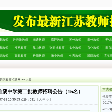
安教师
连云港教师
南通教师
宿迁教师
苏州教师
泰州教师
无锡
皋教师
常熟教师
昆山教师
张家港教师
太仓教师
兴化教师
泰兴
征教师
高邮教师
丹阳教师
扬中教师
句容教师
溧阳教师
滨海
阴区教师招聘网
>> 内容
本类
市淮阴中学第二批教师招聘公告（15名）
·
江苏省
7-28 10:30:53 点击：
531 【
大
中
小
】
团淮安
·
201
中学第
·
201