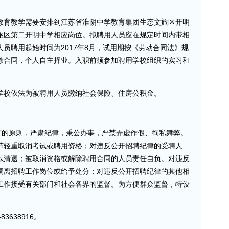
教育教学需要安排到江苏省淮阴中学教育集团生态文旅区开明
旅区第二开明中学相应岗位。拟聘用人员应在规定时间内带相
员聘用起始时间为2017年8月，试用期按《劳动合同法》规
除合同，个人自主择业。入职前须参加聘用学校组织的实习和
学校依法为被聘用人员缴纳社会保险、住房公积金。
”的原则，严肃纪律，秉公办事，严禁弄虚作假、徇私舞弊。
节轻重取消考试或聘用资格；对违反公开招聘纪律的受聘人
以清退；被取消资格或解除聘用合同的人员责任自负。对违反
调离招聘工作岗位或给予处分；对违反公开招聘纪律的其他相
工作接受有关部门和社会各界的监督。为方便群众监督，特设
3638916。