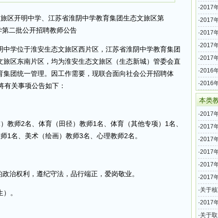
名）
·
201
态文旅区开明中学、江苏省淮阴中学教育集团生态文旅区第
（104
·
201
学第二批公开招聘教师公告
中学第
·
201
梅滨河
·
201
明中学位于淮安生态文旅区西片区，江苏省淮阴中学教育集团
中学第
·
201
文旅区东南片区，均为淮安生态文旅区（生态新城）管委会直
团新城
·
201
育集团统一管理。因工作需要，现联合面向社会公开招聘体
（60名
·
201
将有关事项公告如下：
表（6
本类
·
201
）教师2名、体育（田径）教师1名、体育（其他专项）1名、
名）
·
201
师1名、美术（绘画）教师3名、心理教师2名。
（104
·
201
告（1
·
201
梅滨河
·
201
的政治权利，遵纪守法，品行端正，爱岗敬业。
聘拟聘
·
201
中学第
·
关于核
出生）。
分岗位
·
201
·
关于取