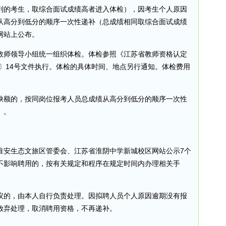
列的考生，取综合面试成绩高者进入体检），因考生个人原因
从高分到低分的顺序一次性递补（总成绩相同取综合面试成绩
网站上公布。
教师领导小组统一组织体检。体检参照《江苏省教师资格认定
0〕14号文件执行。体检的具体时间、地点另行通知。体检费用
缺额的，按同岗位报考人员总成绩从高分到低分的顺序一次性
）。
淮安生态文旅区管委会、江苏省淮阴中学新城校区网站公示7个
不影响聘用的，按有关规定和程序在规定时间内办理相关手
议的，由本人自行负责处理。因拟聘人员个人原因逾期没有报
放弃处理，取消聘用资格，不再递补。