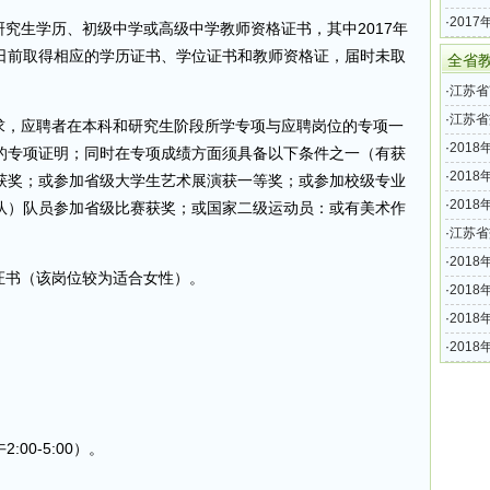
分岗位
·
201
研究生学历、初级中学或高级中学教师资格证书，其中2017年
中学第
31日前取得相应的学历证书、学位证书和教师资格证，届时未取
全省
·
江苏省
聘公告
·
江苏省
要求，应聘者在本科和研究生阶段所学专项与应聘岗位的专项一
201
·
201
的专项证明；同时在专项成绩方面须具备以下条件之一（有获
名）
·
201
获奖；或参加省级大学生艺术展演获一等奖；或参加校级专业
名）
·
201
队）队员参加省级比赛获奖；或国家二级运动员：或有美术作
名）
·
江苏省
告（5
·
201
证书（该岗位较为适合女性）。
（正式
·
201
名）
·
201
·
201
名）
2:00-5:00）。