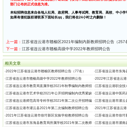
部门公布的正式信息为准。
本站招聘信息来自各地人社局、政府网、人事考试网、教育局、高校、中小学
如果有侵犯版权请联系下面站长qq，我们将在24小时之内删除！
上一篇：
江苏省连云港市赣榆区2021年编制内新教师招聘公告（257
下一篇：
江苏省连云港市赣榆高级中学2022年教师招聘公告
相关文章
·
2022年江苏省连云港市赣榆区教师招聘公告（77名）
·
江苏省连云港市东海县
聘公告（100名）
·
江苏省连云港市赣榆高级中学2022年教师招聘公告
·
2022年江苏省连云
·
江苏省连云港市教育局直属学校2021年秋季编制内教师招
·
江苏省连云港职业技术
聘公告（189名）
士研究生公告
·
江苏省连云港市艺术学校2021年公开招聘编制内优秀紧缺
·
江苏省连云港中医药高
人才公告
告
·
江苏省连云港师范高等专科学校2021年第二次公开招聘编
·
江苏省连云港市灌云县
制内人才公告
聘公告（42名）
·
江苏省连云港市灌云县2021年第二次编制教师招聘公告
·
2021年江苏省连云
（123名）
·
2021年江苏省连云港市徐圩新区实验学校教师招聘公告
·
江苏省连云港市徐圩新
·
江苏省连云港市东海县教育局所属学校2021年第二次教师
·
江苏省连云港市灌南县