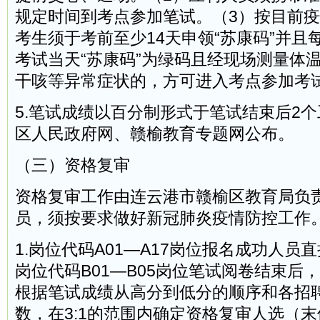
规定时间到考点参加笔试。（3）按目前
考生须于考前至少14天申领“苏康码”并且
考试当天“苏康码”为绿码且经现场测量体温
干咳等异常症状的，方可进入考点参加考
5.笔试成绩以百分制形式于笔试结束后2
区人民政府网、赣榆教育专题网公布。
（三）资格复审
资格复审工作由连云港市赣榆区教育局负
员，须按要求做好新冠肺炎疫情防控工作
1.岗位代码A01—A17岗位报名成功人员
岗位代码B01—B05岗位笔试阅卷结束后
根据笔试成绩从高分到低分的顺序和各招
数，在3:1的范围内确定资格复审人选（