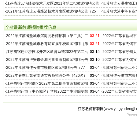
招聘笔试时间公告
教师招聘公告（246
·
江苏省连云港经济技术开发区2021年第二批教师招聘公告
·
江苏省连云港生物工程
·
2021年江苏省连云港经济技术开发区教师招聘公告（25
·
江苏省大港中等专业学
名）
全省最新教师招聘推荐信息
·
2022年江苏省盐城市滨海县教师招聘（第二批）工
03-21
·
2022年江苏省盐城
作公告
作公告
·
2022年江苏省盐城市教育局直属学校教师招聘（第
03-21
·
2022年江苏省无锡
二批）工作公告
招聘公告（169名）
·
江苏省宿迁经济技术开发区教育系统2022年第二批
03-15
·
2022年江苏省苏州
教师招聘公告（48名）
（336名）
·
2022年江苏省淮安市金湖县事业编制教师招聘公告
03-10
·
2022年江苏省无锡
（84名）
（98名）
·
2022年江苏省连云港市赣榆区教师招聘公告（77
03-04
·
江苏省苏州宿迁工业园
名）
公告（15名）
·
2022年春季江苏省南通市教师招聘公告（426名）
03-04
·
江苏省连云港市东海县
教师招聘公告（100
·
江苏省宿迁市宿豫区2022年第二批事业编制教师招
03-04
·
江苏省苏州宿迁工业园
聘公告
公告（20名）
·
江苏省宿迁市（中心城区）学校2022年事业编制教
03-04
·
2022年江苏省淮安
师招聘公告（11名）
名）
江苏教师招聘网(
www.yingyudengji.
Power