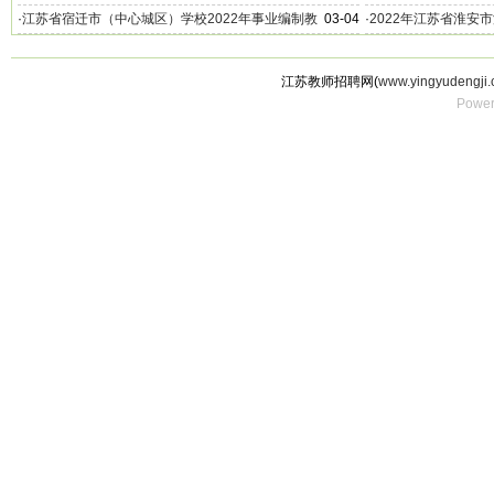
聘公告
公告（20名）
·
江苏省宿迁市（中心城区）学校2022年事业编制教
03-04
·
2022年江苏省淮安
师招聘公告（11名）
名）
江苏教师招聘网(
www.yingyudengji.
Power